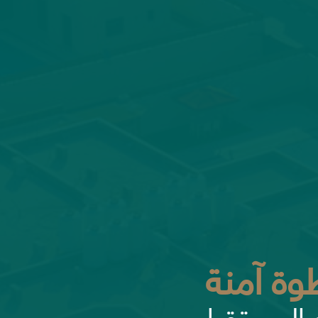
ة آمنة
 المستقبل