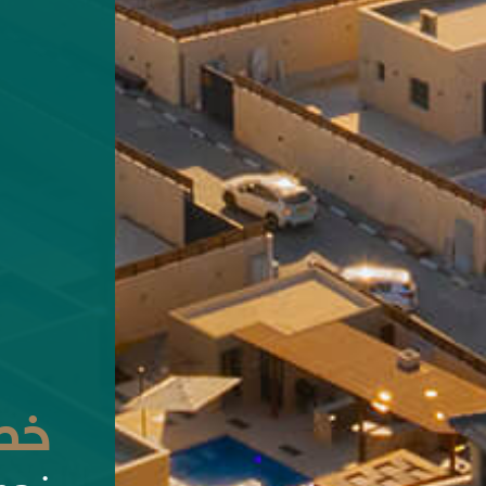
خطو
نحو